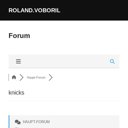
Zum
ROLAND.VOBORIL
Inhalt
springen
Forum
Haupt-Forum
knicks
HAUPT-FORUM