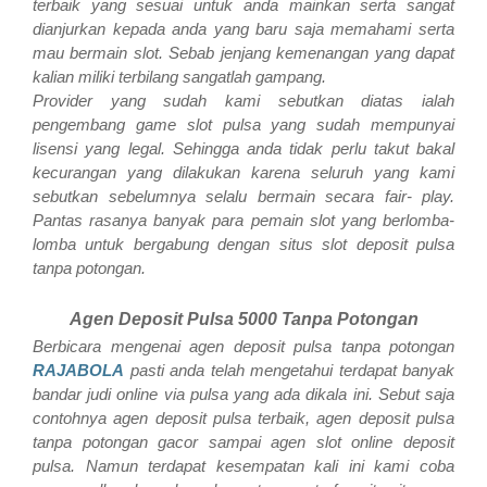
terbaik yang sesuai untuk anda mainkan serta sangat
dianjurkan kepada anda yang baru saja memahami serta
mau bermain slot. Sebab jenjang kemenangan yang dapat
kalian miliki terbilang sangatlah gampang.
Provider yang sudah kami sebutkan diatas ialah
pengembang game slot pulsa yang sudah mempunyai
lisensi yang legal. Sehingga anda tidak perlu takut bakal
kecurangan yang dilakukan karena seluruh yang kami
sebutkan sebelumnya selalu bermain secara fair- play.
Pantas rasanya banyak para pemain slot yang berlomba-
lomba untuk bergabung dengan situs slot deposit pulsa
tanpa potongan.
Agen Deposit Pulsa 5000 Tanpa Potongan
Berbicara mengenai agen deposit pulsa tanpa potongan
RAJABOLA
pasti anda telah mengetahui terdapat banyak
bandar judi online via pulsa yang ada dikala ini. Sebut saja
contohnya agen deposit pulsa terbaik, agen deposit pulsa
tanpa potongan gacor sampai agen slot online deposit
pulsa. Namun terdapat kesempatan kali ini kami coba