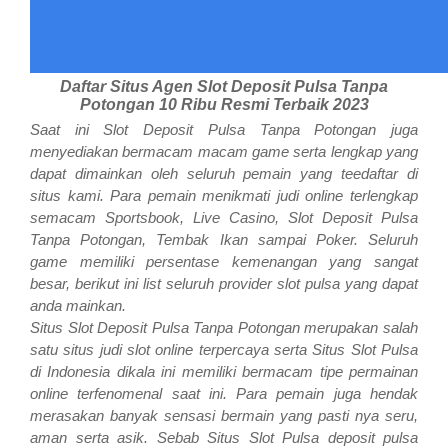
Daftar Situs Agen Slot Deposit Pulsa Tanpa
Potongan 10 Ribu Resmi Terbaik 2023
Saat ini Slot Deposit Pulsa Tanpa Potongan juga
menyediakan bermacam macam game serta lengkap yang
dapat dimainkan oleh seluruh pemain yang teedaftar di
situs kami. Para pemain menikmati judi online terlengkap
semacam Sportsbook, Live Casino, Slot Deposit Pulsa
Tanpa Potongan, Tembak Ikan sampai Poker. Seluruh
game memiliki persentase kemenangan yang sangat
besar, berikut ini list seluruh provider slot pulsa yang dapat
anda mainkan.
Situs Slot Deposit Pulsa Tanpa Potongan merupakan salah
satu situs judi slot online terpercaya serta Situs Slot Pulsa
di Indonesia dikala ini memiliki bermacam tipe permainan
online terfenomenal saat ini. Para pemain juga hendak
merasakan banyak sensasi bermain yang pasti nya seru,
aman serta asik. Sebab Situs Slot Pulsa deposit pulsa