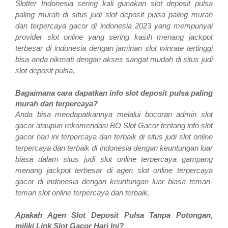
Slotter Indonesia sering kali gunakan slot deposit pulsa
paling murah di situs judi slot deposit pulsa paling murah
dan terpercaya gacor di indonesia 2023 yang mempunyai
provider slot online yang sering kasih menang jackpot
terbesar di indonesia dengan jaminan slot winrate tertinggi
bisa anda nikmati dengan akses sangat mudah di situs judi
slot deposit pulsa.
Bagaimana cara dapatkan info slot deposit pulsa paling
murah dan terpercaya?
Anda bisa mendapatkannya melalui bocoran admin slot
gacor ataupun rekomendasi BO Slot Gacor tentang info slot
gacor hari ini terpercaya dan terbaik di situs judi slot online
terpercaya dan terbaik di indonesia dengan keuntungan luar
biasa dalam situs judi slot online terpercaya gampang
menang jackpot terbesar di agen slot online terpercaya
gacor di indonesia dengan keuntungan luar biasa teman-
teman slot online terpercaya dan terbaik.
Apakah Agen Slot Deposit Pulsa Tanpa Potongan,
miliki Link Slot Gacor Hari Ini?