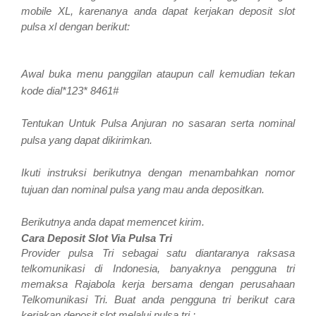
mobile XL, karenanya anda dapat kerjakan deposit slot
pulsa xl dengan berikut:
Awal buka menu panggilan ataupun call kemudian tekan
kode dial*123* 8461#
Tentukan Untuk Pulsa Anjuran no sasaran serta nominal
pulsa yang dapat dikirimkan.
Ikuti instruksi berikutnya dengan menambahkan nomor
tujuan dan nominal pulsa yang mau anda depositkan.
Berikutnya anda dapat memencet kirim.
Cara Deposit Slot Via Pulsa Tri
Provider pulsa Tri sebagai satu diantaranya raksasa
telkomunikasi di Indonesia, banyaknya pengguna tri
memaksa Rajabola kerja bersama dengan perusahaan
Telkomunikasi Tri. Buat anda pengguna tri berikut cara
kerjakan deposit slot melalui pulsa tri :