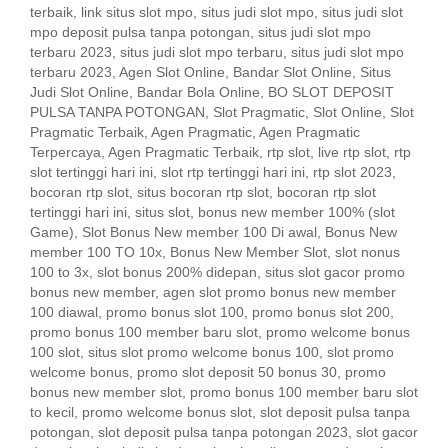
terbaik, link situs slot mpo, situs judi slot mpo, situs judi slot
mpo deposit pulsa tanpa potongan, situs judi slot mpo
terbaru 2023, situs judi slot mpo terbaru, situs judi slot mpo
terbaru 2023, Agen Slot Online, Bandar Slot Online, Situs
Judi Slot Online, Bandar Bola Online, BO SLOT DEPOSIT
PULSA TANPA POTONGAN, Slot Pragmatic, Slot Online, Slot
Pragmatic Terbaik, Agen Pragmatic, Agen Pragmatic
Terpercaya, Agen Pragmatic Terbaik, rtp slot, live rtp slot, rtp
slot tertinggi hari ini, slot rtp tertinggi hari ini, rtp slot 2023,
bocoran rtp slot, situs bocoran rtp slot, bocoran rtp slot
tertinggi hari ini, situs slot, bonus new member 100% (slot
Game), Slot Bonus New member 100 Di awal, Bonus New
member 100 TO 10x, Bonus New Member Slot, slot nonus
100 to 3x, slot bonus 200% didepan, situs slot gacor promo
bonus new member, agen slot promo bonus new member
100 diawal, promo bonus slot 100, promo bonus slot 200,
promo bonus 100 member baru slot, promo welcome bonus
100 slot, situs slot promo welcome bonus 100, slot promo
welcome bonus, promo slot deposit 50 bonus 30, promo
bonus new member slot, promo bonus 100 member baru slot
to kecil, promo welcome bonus slot, slot deposit pulsa tanpa
potongan, slot deposit pulsa tanpa potongan 2023, slot gacor