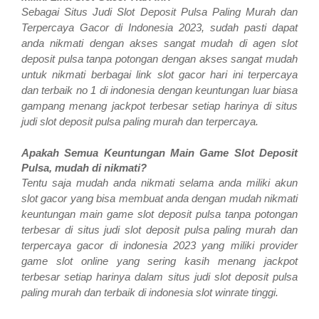
Sebagai Situs Judi Slot Deposit Pulsa Paling Murah dan
Terpercaya Gacor di Indonesia 2023, sudah pasti dapat
anda nikmati dengan akses sangat mudah di agen slot
deposit pulsa tanpa potongan dengan akses sangat mudah
untuk nikmati berbagai link slot gacor hari ini terpercaya
dan terbaik no 1 di indonesia dengan keuntungan luar biasa
gampang menang jackpot terbesar setiap harinya di situs
judi slot deposit pulsa paling murah dan terpercaya.
Apakah Semua Keuntungan Main Game Slot Deposit
Pulsa, mudah di nikmati?
Tentu saja mudah anda nikmati selama anda miliki akun
slot gacor yang bisa membuat anda dengan mudah nikmati
keuntungan main game slot deposit pulsa tanpa potongan
terbesar di situs judi slot deposit pulsa paling murah dan
terpercaya gacor di indonesia 2023 yang miliki provider
game slot online yang sering kasih menang jackpot
terbesar setiap harinya dalam situs judi slot deposit pulsa
paling murah dan terbaik di indonesia slot winrate tinggi.