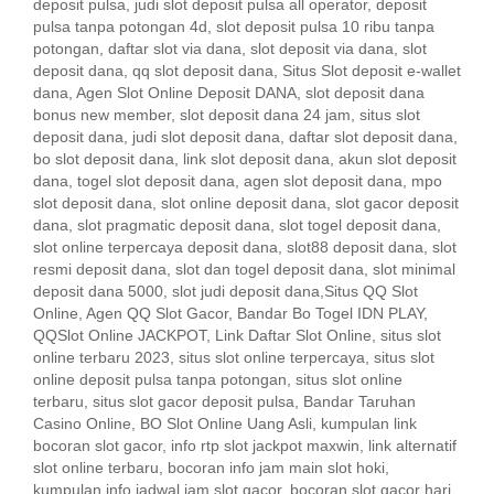
deposit pulsa, judi slot deposit pulsa all operator, deposit
pulsa tanpa potongan 4d, slot deposit pulsa 10 ribu tanpa
potongan, daftar slot via dana, slot deposit via dana, slot
deposit dana, qq slot deposit dana, Situs Slot deposit e-wallet
dana, Agen Slot Online Deposit DANA, slot deposit dana
bonus new member, slot deposit dana 24 jam, situs slot
deposit dana, judi slot deposit dana, daftar slot deposit dana,
bo slot deposit dana, link slot deposit dana, akun slot deposit
dana, togel slot deposit dana, agen slot deposit dana, mpo
slot deposit dana, slot online deposit dana, slot gacor deposit
dana, slot pragmatic deposit dana, slot togel deposit dana,
slot online terpercaya deposit dana, slot88 deposit dana, slot
resmi deposit dana, slot dan togel deposit dana, slot minimal
deposit dana 5000, slot judi deposit dana,Situs QQ Slot
Online, Agen QQ Slot Gacor, Bandar Bo Togel IDN PLAY,
QQSlot Online JACKPOT, Link Daftar Slot Online, situs slot
online terbaru 2023, situs slot online terpercaya, situs slot
online deposit pulsa tanpa potongan, situs slot online
terbaru, situs slot gacor deposit pulsa, Bandar Taruhan
Casino Online, BO Slot Online Uang Asli, kumpulan link
bocoran slot gacor, info rtp slot jackpot maxwin, link alternatif
slot online terbaru, bocoran info jam main slot hoki,
kumpulan info jadwal jam slot gacor, bocoran slot gacor hari