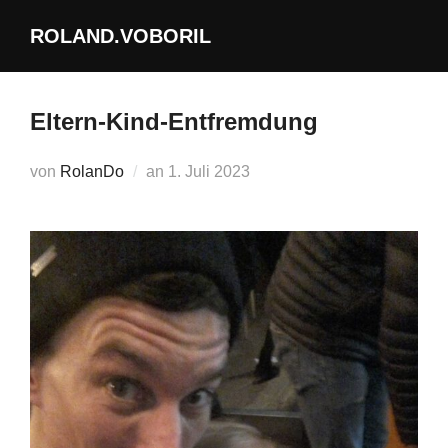
Zum
ROLAND.VOBORIL
Inhalt
springen
Eltern-Kind-Entfremdung
Veröffentlicht
von
RolanDo
an
1. Juli 2023
am